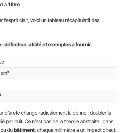
nd à
1 litre
.
 l’esprit clair, voici un tableau récapitulatif des
 : définition, utilité et exemples à fournir
ce
 cm³
³
ur d’arête change radicalement la donne : doubler la
plié par huit. Ce n’est pas de la théorie abstraite : dans
ou du
bâtiment
, chaque millimètre a un impact direct.