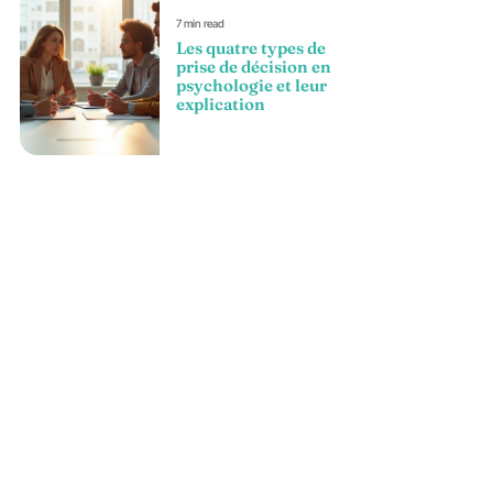
7 min read
Les quatre types de
prise de décision en
psychologie et leur
explication