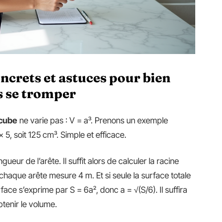
crets et astuces pour bien
s se tromper
 cube
ne varie pas : V = a³. Prenons un exemple
5, soit 125 cm³. Simple et efficace.
ueur de l’arête. Il suffit alors de calculer la racine
 chaque arête mesure 4 m. Et si seule la surface totale
ace s’exprime par S = 6a², donc a = √(S/6). Il suffira
btenir le volume.