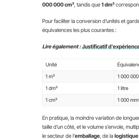
000 000 cm³
, tandis que
1 dm³
correspo
Pour faciliter la conversion d’unités et garder
équivalences les plus courantes :
Lire également :
Justificatif d'expérience
Unité
Équivalen
1 m³
1 000 000
1 dm³
1 litre
1 cm³
1 000 mm
En pratique, la moindre variation de longue
taille d’un côté, et le volume s’envole, multi
le secteur de l’
emballage
, de la
logistique