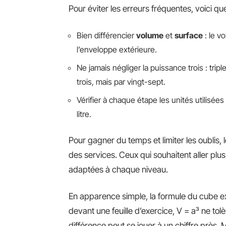
Pour éviter les erreurs fréquentes, voici q
Bien différencier
volume
et
surface
: le v
l’enveloppe extérieure.
Ne jamais négliger la puissance trois : trip
trois, mais par vingt-sept.
Vérifier à chaque étape les unités utilisées
litre.
Pour gagner du temps et limiter les oublis,
des services. Ceux qui souhaitent aller plus
adaptées à chaque niveau.
En apparence simple, la formule du cube exi
devant une feuille d’exercice, V = a³ ne tol
différence peut se jouer à un chiffre près. M