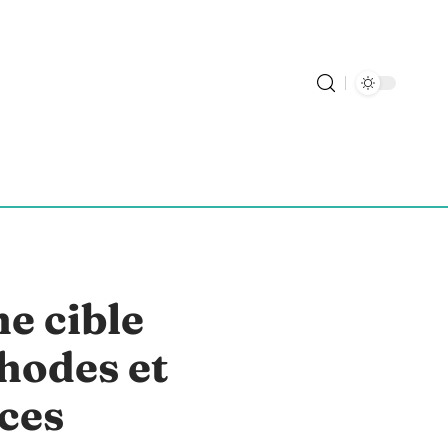
e cible
hodes et
aces